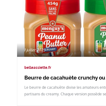
Posted
1 juillet 2025
on
belleassiette.fr
Beurre de cacahuète crunchy ou c
Le beurre de cacahuète divise les amateurs ent
partisans du creamy. Chaque version possède s