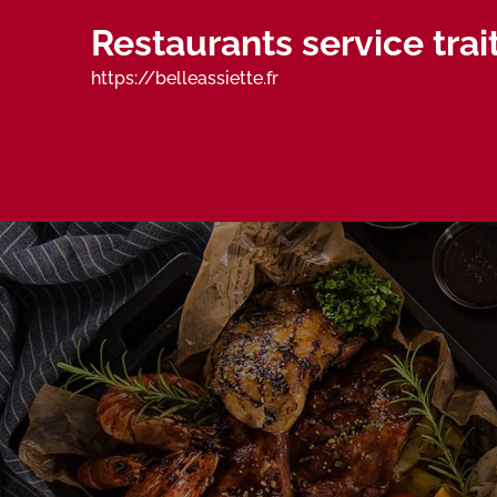
Skip
Restaurants service tra
to
content
https://belleassiette.fr